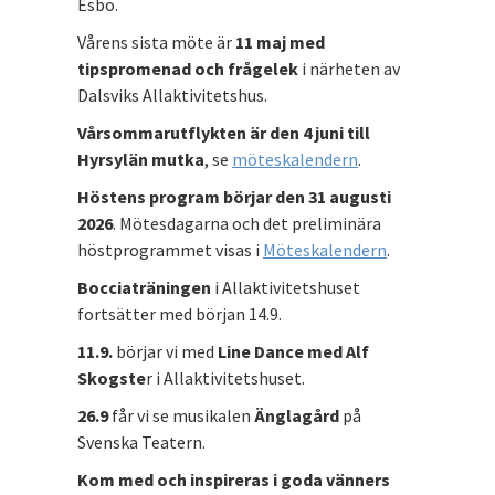
Esbo.
Vårens sista möte är
11 maj med
tipspromenad och frågelek
i närheten av
Dalsviks Allaktivitetshus.
Vårsommarutflykten är den 4 juni till
Hyrsylän mutka
, se
möteskalendern
.
Höstens program börjar den 31 augusti
2026
. Mötesdagarna och det preliminära
höstprogrammet visas i
Möteskalendern
.
Bocciaträningen
i Allaktivitetshuset
fortsätter med början 14.9.
11.9.
börjar vi med
Line Dance med Alf
Skogste
r i Allaktivitetshuset.
26.9
får vi se musikalen
Änglagård
på
Svenska Teatern.
Kom med och inspireras i goda vänners