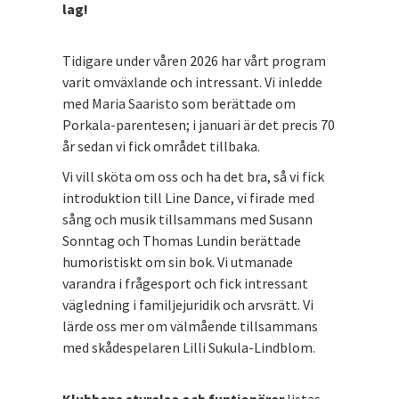
lag!
Tidigare under våren 2026 har vårt program
varit omväxlande och intressant. Vi inledde
med Maria Saaristo som berättade om
Porkala-parentesen; i januari är det precis 70
år sedan vi fick området tillbaka.
Vi vill sköta om oss och ha det bra, så vi fick
introduktion till Line Dance, vi firade med
sång och musik tillsammans med Susann
Sonntag och Thomas Lundin berättade
humoristiskt om sin bok. Vi utmanade
varandra i frågesport och fick intressant
vägledning i familjejuridik och arvsrätt. Vi
lärde oss mer om välmående tillsammans
med skådespelaren Lilli Sukula-Lindblom.
Klubbens styrelse och funtionärer
listas